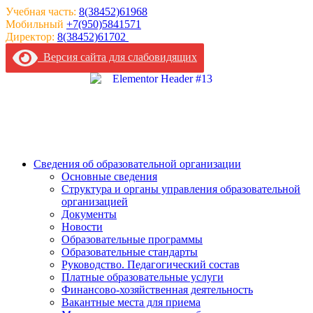
Перейти
Учебная часть:
8(38452)61968
к
Мобильный
+7(950)5841571
содержимому
Директор:
8(38452)61702
Версия сайта для слабовидящих
Сведения об образовательной организации
Основные сведения
Структура и органы управления образовательной
организацией
Документы
Новости
Образовательные программы
Образовательные стандарты
Руководство. Педагогический состав
Платные образовательные услуги
Финансово-хозяйственная деятельность
Вакантные места для приема