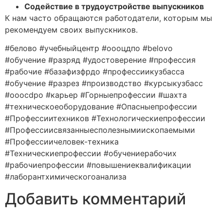
Содействие в трудоустройстве выпускников
К нам часто обращаются работодатели, которым мы
рекомендуем своих выпускников.
#белово #учебныйцентр #оооцдпо #belovo
#обучение #разряд #удостоверение #профессия
#рабочие #базафизфрдо #профессиикузбасса
#обучение #разрез #производство #курсыкузбасс
#ooocdpo #карьер #Горныепрофессии #шахта
#техническоеоборудование #Опасныепрофессии
#Профессиитехников #Технологическиепрофессии
#Профессиисвязанныесполезнымиископаемыми
#Профессиичеловек-техника
#Техническиепрофессии #обучениерабочих
#рабочиепрофессии #повышениеквалификации
#лаборантхимическогоанализа
Добавить комментарий